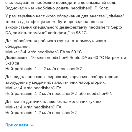
сполоскування необхідно проводити в деіонізованій воді.
Водночас у неї необхідно додати neodisher® IP Konz.
У разі термічно нестійкого обладнання для анестезії, хімічна/
теплова дезінфекція може бути проведена під час
використання спеціального дезінфектанту neodisher® Septo
DA, замість термічної дезінфекції за 93 °C.
Для оброблення робочого взуття та термочутливого
обладнання:
Мийка: 2-4 мл/л neodisher® FA за 60 °C
Дезінфекція: 10 мл/л neodisher® Septo DA за 60 °C Витримати
5-10 хв
Нейтралізація: 1 — 2 мл/л neodisher® Z
Для видалення крові, сироватки, харчових і лабораторних
забруднень у медичних і аналітичних лабораторіях.
Мийка: 4 мл/л neodisher® FA
Нейтралізація: 1-2 мл/л neodisher® Z або neodisher® N
Для миття дитячих пляшечок на молочних кухнях:
Мийка: 4 мл/л neodisher® FA
Нейтралізація: 1-2 мл/л neodisher® Z
Приховати