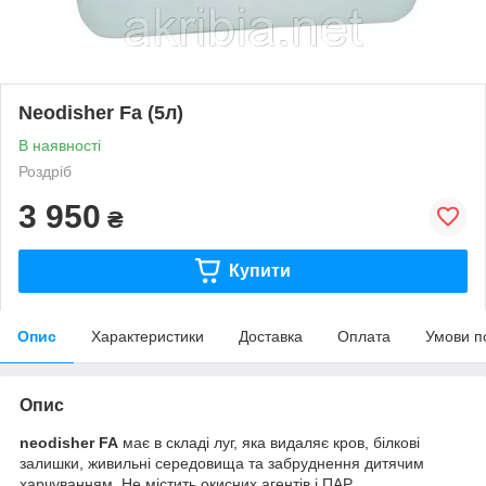
Neodisher Fa (5л)
В наявності
Роздріб
3 950
₴
Купити
Опис
Характеристики
Доставка
Оплата
Умови п
Опис
neodisher FA
має в складі луг, яка видаляє кров, білкові
залишки, живильні середовища та забруднення дитячим
харчуванням. Не містить окисних агентів і ПАР.