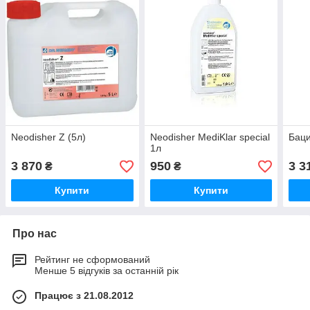
Neodisher Z (5л)
Neodisher MediKlar special
Баци
1л
3 870
950
3 3
₴
₴
Купити
Купити
Про нас
Рейтинг не сформований
Менше 5 відгуків за останній рік
Працює з 21.08.2012