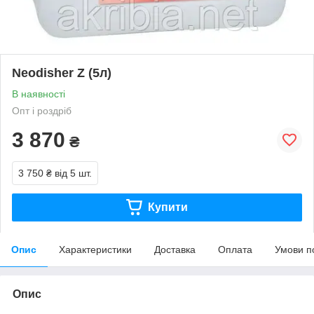
Neodisher Z (5л)
В наявності
Опт і роздріб
3 870
₴
3 750 ₴
від 5 шт.
Купити
Опис
Характеристики
Доставка
Оплата
Умови п
Опис