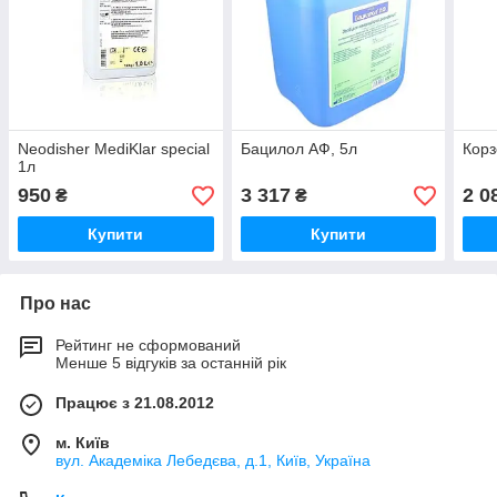
Neodisher MediKlar special
Бацилол АФ, 5л
Корз
1л
950
3 317
2 0
₴
₴
Купити
Купити
Про нас
Рейтинг не сформований
Менше 5 відгуків за останній рік
Працює з 21.08.2012
м. Київ
вул. Академіка Лебедєва, д.1, Київ, Україна