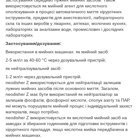
використовується як мийний агент для кислотного
ополіскування в процесі автоматичного миття хірургічних
інструментів, предметів для анестезіології, лабораторного
скла та інших виробів у лікарнях, аптеках, молочних кухнях,
лабораторіях за аналізами води, промислових і дослідних
лабораторіях.
Застосування/дозування:
Використання в мийних машинах: як мийний засіб:
2-5 мл/л за 40-60 °C через дозувальний пристрій;
як нейтралізувальний засіб:
1-2 мл/л через дозувальний пристрій.
neodisher Z використовується для нейтралізації залишків
лужних мийних засобів після основного миття. Загалом,
neodisher Z має бути використаний як нейтралізатор за
залишків фосфатів, фосфорної кислоти, сполук азоту та ПАР,
які можуть порушувати мийний процес і індивідуальний захист
матеріалів, якщо потрібно.
neodisher Z використовується як кислотний мийний засіб на
заводах зі збирання годинників для підготовки інструментів і
хірургічного приладдя, якщо кислотна мийка передбачена в
мийних машинах.