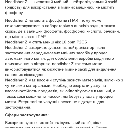
Neodisher Z — кислотний мийний і нейтралізувальний засіб
(рідкість) для використання в мийних машинах, не містить
фосфору.
Neodisher Z не містить фосфатів і ПАР, і тому може
використовуватися в лабораторіях з аналізів води, а також
скрізь, де є залишки фосфатів, фосфорної кислоти, речовин,
що містять азот і ПАР.
Neodisher Z містить менш ніж 10 ppm P2O5
Neodisher Z використовується як нейтралізатор після
застосування середньолевих мийних засобів у процесі
автоматичного миття, для оброблення виробів медичного
призначення в лікарнях. neodisher Z так само може
використовуватися як кислотне мийне засіб для видалення
вапняних відкладень.
Neodisher Z має високий ступінь захисту матеріалів, включно з
чутливими матеріалами. Необхідно звертати увагу на
кислотностійкість предметів, які обполісуються в машині, а
також самі машини та насоси, які беруть участь у процесі
миття. Етернітові та чавунні насоси не підходять для
застосування.
Сфери застосування:
Використовується як нейтралізувальний засіб, після
застосування середньо лужних мийних засобів. Також